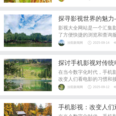
诚度。福利影视的内容丰
类型，满足不同员工的观
探寻影视世界的魅力
影视作品进行观看，无论是
影视大全网站是一个汇集
了方便快捷的浏览和查询
型的电影、电视剧、纪录
汾阳新闻网
2025-09-14
同题材和风格的影视作品
作品列表，更是一个为观
探讨手机影视对传统
片，从新上线的电视剧到备
在当今数字化时代，手机
改变人们看电影的习惯和
更便利、更个性化的观影
汾阳新闻网
2025-09-12
响。首先，手机影视的兴
能手机的普及，人们可以
手机影视：改变人们
院的时间和地点限制。这种