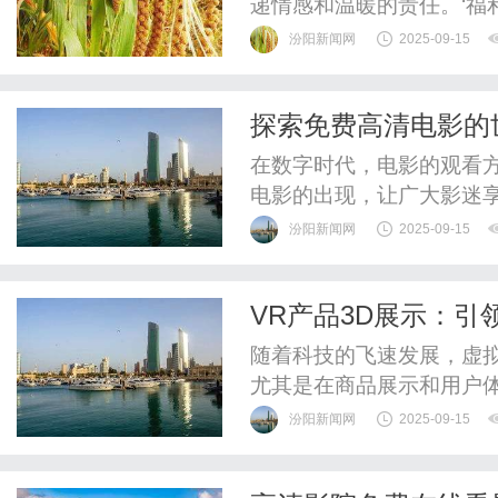
递情感和温暖的责任。‘福
生。它不仅关注电影和电
汾阳新闻网
2025-09-15
积极影响和对观众的关爱
视作品通过生动的故事情
探索免费高清电影的
无论是关注弱势群体，还是
在数字时代，电影的观看
电影的出现，让广大影迷
在家中、还是在移动设备
汾阳新闻网
2025-09-15
择，满足了不同观众的需
个重要的原因是画质的提升
VR产品3D展示：引
观影体验，但往往局限于物
随着科技的飞速发展，虚拟
尤其是在商品展示和用户体
为消费者提供了前所未有
汾阳新闻网
2025-09-15
3D展示，分析其优势、应
3D展示的定义与背景VR