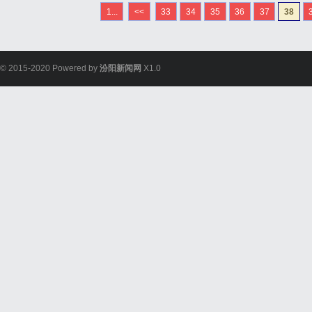
的活力。通过手机电影网
1...
<<
33
34
35
36
37
38
再受时间和地点的限制，大
© 2015-2020 Powered by
汾阳新闻网
X1.0