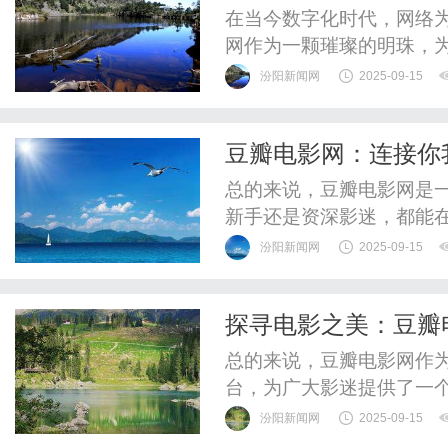
在当今数字化时代，网络
网作为一颗璀璨的明珠，
理想平台。自2005年成
汾阳新闻网
2025-09-15
生成的内容和社交功能，
站之一。豆瓣电影网的核
豆瓣电影网：连接你
平台上查找最新上映、经典
总的来说，豆瓣电影网是
新手还是资深影迷，都能
你可以发现更多优秀的电
汾阳新闻网
2025-09-15
识更多志同道合的影迷朋
此，豆瓣电影网不仅是一
探寻电影之美：豆瓣
想和热情的精神家园，让我
总的来说，豆瓣电影网作
台，为广大影迷提供了一
每一个电影爱好者都可以
汾阳新闻网
2025-09-15
他人交流看法，共同探寻