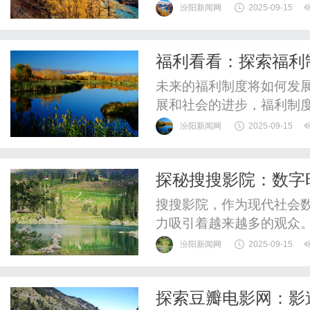
进的工具来提升运营效率和
汾阳新闻网
2025-09-15
ERP系统是专为电子商务
规划、客户关系管理、供
福利看看：探索福利
理和流程优化。电商ERP系
未来的福利制度将如何发
展和社会的进步，福利制
更加便利地享受到各种福
汾阳新闻网
2025-09-15
源。同时，人们对于福利
府和社会各界需要共同努
探秘搜搜影院：数字
让我们一起探索福利制度
搜搜影院，作为现代社会
力吸引着越来越多的观众
富多样的影片资源和便捷
汾阳新闻网
2025-09-15
探秘搜搜影院，看看它是
搜影院作为一个在线影视
探索豆瓣电影网：影
典老片还是最新上映的大片