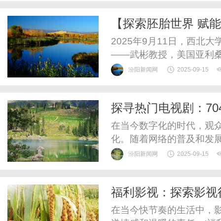
更是一个连接影迷与电影
【探索胚胎世界 赋
承。无论是独自观影、与朋
西安安琪儿，共探IV
2025年9月11日，西
——武彬教授，美国亚利
任、西安安琪儿生殖医学
汾阳新闻网
2025-09-15
优化与IVF妊娠结局提升
同仁进行深度学术交流。汲
探寻热门电视剧：70
美国胚胎学学会授予的“杰出
在当今数字化的时代，观
化。随着网络的普及和发
7040电影网作为一家知
汾阳新闻网
2025-09-15
观看最热门电视剧的机会。
涵盖了各种题材和风格，
福利影视：探索影视
能在这里找到符合自己口味的
在当今快节奏的生活中，