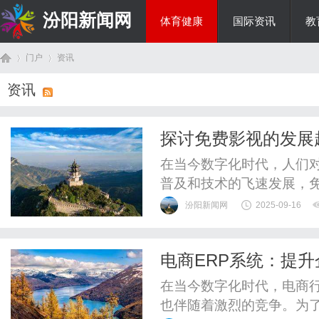
汾阳新闻网
体育健康
国际资讯
教
门户
资讯
房产家居
资讯
首
›
›
探讨免费影视的发展
在当今数字化时代，人们
普及和技术的飞速发展，
的一部分。在这篇文章中
汾阳新闻网
2025-09-16
影视产业的影响。首先，
求。传统影视渠道需要付
电商ERP系统：提
多选择的可能。许多免费影
页
在当今数字化时代，电商
也伴随着激烈的竞争。为