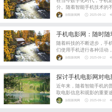
在当今数字化时代，手机
分。随着智能手机技术的
间、任何地点都可以轻松
汾阳新闻网
2025-09-12
们观影的方式，让观影变
们对便捷性和个性化观影
手机电影网：随时随
网络速度的提升，手机已经
随着科技的不断进步，手
们使用手机进行各种活动
面，手机电影网的崛起为
汾阳新闻网
2025-09-12
随时随地享受电影的乐趣
电影在线观看、下载和相
探讨手机电影网对电
下班途中、闲暇时刻甚至是
近年来，随着智能手机的
取电影信息和观影的重要
影服务的平台，已经逐渐
汾阳新闻网
2025-09-12
电影网不仅为观众提供了