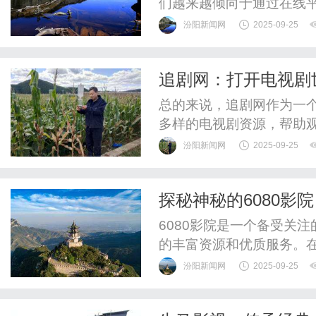
们越来越倾向于通过在线
知名的在线影视平台，为
汾阳新闻网
2025-09-25
可以随时随地畅快观赏最
个专注于提供影视资讯、
追剧网：打开电视剧
多热门的电视剧、电影，为
总的来说，追剧网作为一
多样的电视剧资源，帮助
繁忙的生活中放松心情，
汾阳新闻网
2025-09-25
的潮流，还是寻找经典老
众们打开电视剧世界的大
探秘神秘的6080影院
6080影院是一个备受关
的丰富资源和优质服务。
类型的电影，包括最新上
汾阳新闻网
2025-09-25
不同观众的需求。除了电影
观影体验，让观众仿佛置身