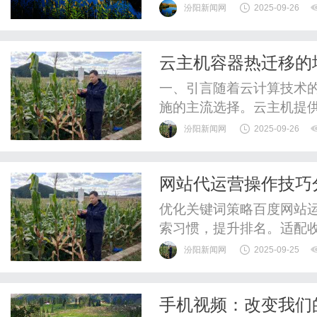
明星跨界带货，其背后折射
汾阳新闻网
2025-09-26
深刻转向。李诞以其独特的
赛道中，开辟一条以高质
云主机容器热迁移的
为锚：“讲故事”重塑带货逻辑
一、引言随着云计算技术的
施的主流选择。云主机提
业务需求快速调整云主机
汾阳新闻网
2025-09-26
拟化技术，在云主机上实
技术则进一步增了云主机
网站代运营操作技巧
运行过程中从一个云主机迁
优化关键词策略百度网站
索习惯，提升排名。适配
结构清晰，利于百度快速
汾阳新闻网
2025-09-25
据监控来源、停留与跳出
平台百度网站建设完成后
手机视频：改变我们
态。联动百度系产品借助贴