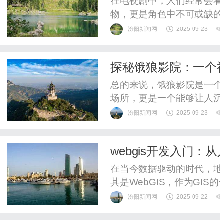
在电视剧中，人们经常会
物，更是角色中不可或缺
形象赢得了观众的喜爱，
汾阳新闻网
2025-09-23
知名电视剧中的TV狗，看
一部电视剧中的TV狗是《
探秘饿狼影院：一个
拉多犬。小嗅嗅在剧中扮演了
总的来说，饿狼影院是一
场所，更是一个能够让人
个观众都能找到属于自己
汾阳新闻网
2025-09-23
如果你也是一个对电影充
处，或许你会发现一个全
webgis开发入门：
在当今数据驱动的时代，地
其是WebGIS，作为GI
论是在城市规划、环境监测
汾阳新闻网
2025-09-22
不可或缺的角色。本文将深