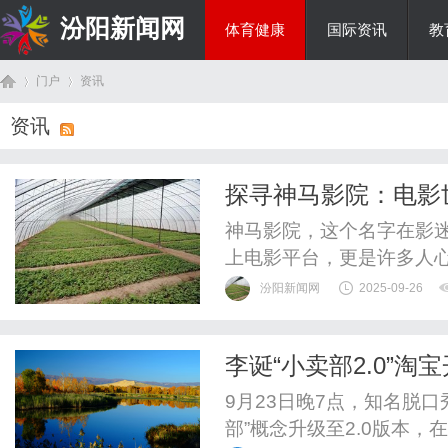
汾阳新闻网
体育健康
国际资讯
教
门户
资讯
房产家居
资讯
首
›
›
探寻神马影院：电影
神马影院，这个名字在影
上电影平台，更是许多人
院以其独特的魅力，成为
汾阳新闻网
2025-09-26
入探寻神马影院，看看它
为一家线上电影平台，拥
李诞“小卖部2.0”
了极致的观影体验。无论是
页
段
9月23日晚7点，知名脱
部”概念升级至2.0版本