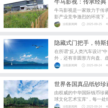
牛马影视：传承经典
在于其丰富的资源和优质的服
牛马影视是一家致力于传
影产业竞争激烈的环境下
备受瞩目。下面我们将从
汾阳新闻网
2025-09-25
面来探讨牛马影视的独特
牛马影视秉承着传承经典
隐藏式门把手，特斯
化的内涵，将其融入电影作
在所谓“反人类汽车设计”
外，还有非圆形方向盘、
手有可能在事故中无法弹
汾阳新闻网
2025-09-24
形、风阻、科技感等原因
门把手的安全性。如今，
世界各国真品纸钞珍
审视这一争议不断的设计。9
由权威的中华国际钱币珍
球文化艺术宝库”，每一处
Issuedbytheauthoritative
汾阳新闻网
2025-09-24