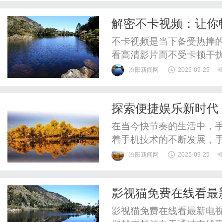
择适配墓型，避免陷入“越
解密不卡视频：让你
价与大小的适配性上，更注重
不卡视频是当下备受热捧
看高清影片而不受卡顿干
视频的体验，让我们不再
汾阳新闻网
2025-09-25
密不卡视频的奥秘。首先
优化视频传输协议、提升
探索便捷娱乐新时代
频数据的高效传输和流畅播
在当今快节奏的生活中，
着手机技术的不断发展，
重要途径之一。手机电影
汾阳新闻网
2025-09-25
的便利途径，让人们在繁
机电影网不仅仅是一个电
影视猫免费在线看最
手机电影网，用户可以轻松
影视猫免费在线看最新电