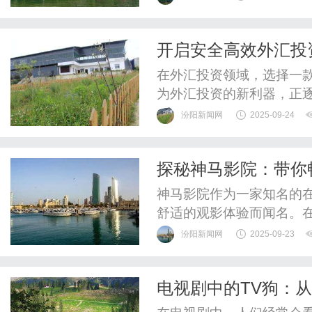
anberegardedasa"globalcul
开启安全高效外汇投
在外汇投资领域，选择一款
为外汇投资的新利器，正
这款APP的魅力所在。外
汾阳新闻网
2025-09-24
https://fxeyedownloa
外汇市场平台众多，质量参
探秘神马影院：带你
平台数据...
神马影院作为一家知名的
舒适的观影体验而闻名。
赏各种类型的电影作品，
汾阳新闻网
2025-09-23
观众提供多样化的影视选
面让我们一起来探秘神马
电视剧中的TV狗：
影天堂。神马影院拥有丰富