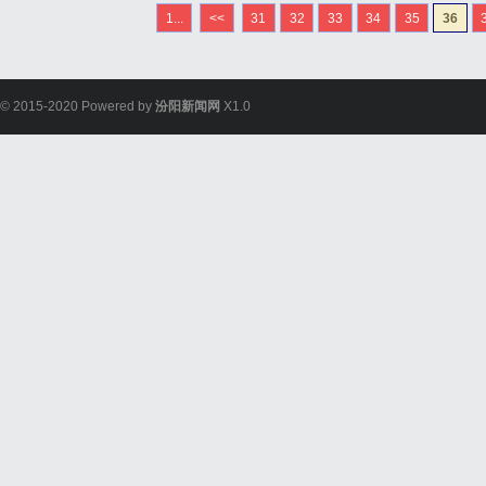
志于进入这一领域的开发
1...
<<
31
32
33
34
35
36
析。什么是WebGIS？Web.
© 2015-2020 Powered by
汾阳新闻网
X1.0