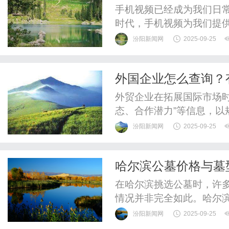
手机视频已经成为我们日
时代，手机视频为我们提
式。首先，手机视频为我
汾阳新闻网
2025-09-25
车上、餐厅里，甚至是在
容，让碎片化的时间变得
外国企业怎么查询？
特定的时间和地点，随时可
外贸企业在拓展国际市场时
态、合作潜力”等信息，
散、语言壁垒、数据真实
汾阳新闻网
2025-09-25
的查询平台分为“通用信息
不同平台的查询维度与功
哈尔滨公墓价格与墓
数据平台的代表，凭借“全维
吗？
在哈尔滨挑选公墓时，许多
情况并非完全如此。哈尔
关联会受墓型类型、材质
汾阳新闻网
2025-09-25
以“大小”判定价格高低。