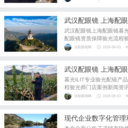
验光配镜的写字楼眼镜店
整验光、正品镜片、透明价
武汉配眼镜 上海配
惠，兼顾高专业度与高性价比
武汉配眼镜上海配眼镜暮光
配眼镜资质保障验光流程
WUHAN&SHANGHAIOP
汾阳新闻网
2026-08-03
验光配镜的写字楼眼镜店
整验光、正品镜片、透明价
武汉配眼镜 上海配
惠，兼顾高专业度与高性价比
暮光ILIT专业验光配镜
程验光师门店案例新闻资
WUHAN&SHANGHAIOP
汾阳新闻网
2026-08-03
验光配镜的写字楼眼镜店
整验光、正品镜片、透明价
现代企业数字化管理
惠，兼顾高专业度与高性价比
与优势