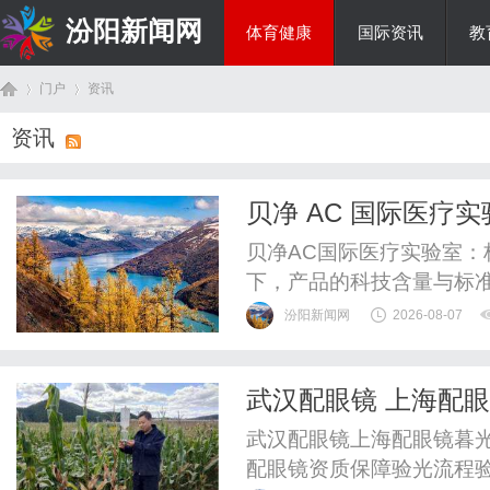
汾阳新闻网
体育健康
国际资讯
教
门户
资讯
房产家居
资讯
首
›
›
贝净 AC 国际医疗
贝净AC国际医疗实验室
下，产品的科技含量与标
海洋生物技术领域的代表
汾阳新闻网
2026-08-07
责任公司）旗下的AC国
正逐步揭开高端健康管理
武汉配眼镜 上海配
转化应用三个维度，深度拆
页
武汉配眼镜上海配眼镜暮光
配眼镜资质保障验光流程