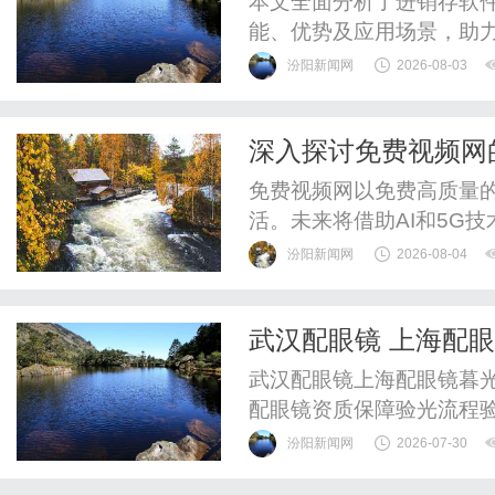
本文全面分析了进销存软
能、优势及应用场景，助
汾阳新闻网
2026-08-03
深入探讨免费视频网
免费视频网以免费高质量
活。未来将借助AI和5G
持续发展。
汾阳新闻网
2026-08-04
武汉配眼镜 上海配
武汉配眼镜上海配眼镜暮光
配眼镜资质保障验光流程
WUHAN&SHANGHAIOP
汾阳新闻网
2026-07-30
验光配镜的写字楼眼镜店