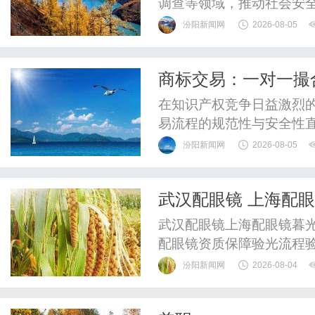
调查等领域，推动社会安
汾阳新闻网
2026-08-05
商标交易：一对一撮
在知识产权竞争日益激烈
易流程的规范性与安全性
过程中面临信息不对称、
汾阳新闻网
2026-08-05
业的一对一撮合服务与全
关键路径。这种模式不仅
武汉配眼镜 上海配
潜在风险，为品牌资产的流
武汉配眼镜上海配眼镜暮光
配眼镜资质保障验光流程
WUHAN&SHANGHAIOP
汾阳新闻网
2026-08-04
验光配镜的写字楼眼镜店
整验光、正品镜片、透明价