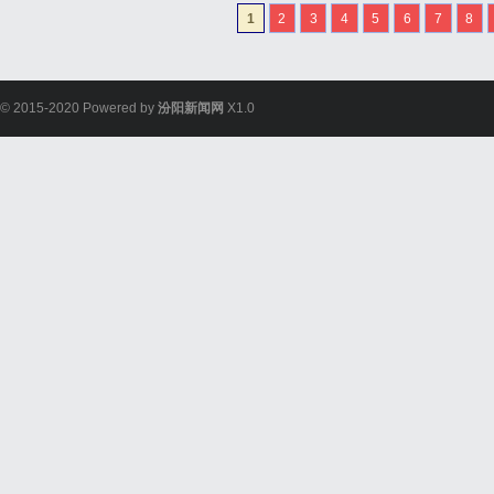
整验光、正品镜片、透明价
1
2
3
4
5
6
7
8
惠，兼顾高专业度与高性价比
© 2015-2020 Powered by
汾阳新闻网
X1.0