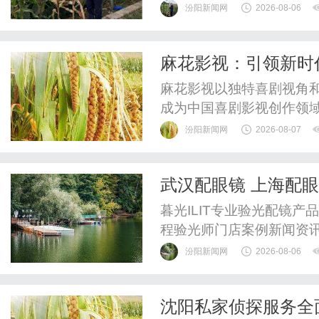
WUHAN&SHANGHAIOP
汾阳新闻网
2026-08-06
验光配镜的写字楼眼镜店
整验光、正品镜片、透明价
麻花影视：引领新时
惠，兼顾高专业度与高性价比
麻花影视以独特喜剧视角
成为中国喜剧影视创作领
汾阳新闻网
2026-08-07
武汉配眼镜 上海配
暮光ILIT专业验光配镜
程验光师门店案例新闻资
WUHAN&SHANGHAIOP
汾阳新闻网
2026-08-06
验光配镜的写字楼眼镜店
整验光、正品镜片、透明价
沈阳私家侦探服务全
惠，兼顾高专业度与高性价比