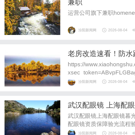
兼职
惠，兼顾高专业度与高性价比
运营公司旗下兼职homenewsco
汾阳新闻网
2026-08-04
老房改造速看！防水
https://www.xiaohongsh
xsec_token=ABvpFLGBa
B4=&xsec_source
汾阳新闻网
2026-08-04
居索赔十几万”的新闻？！好
武汉配眼镜 上海配
武汉配眼镜上海配眼镜暮光
配眼镜资质保障验光流程
WUHAN&SHANGHAIOP
汾阳新闻网
2026-08-04