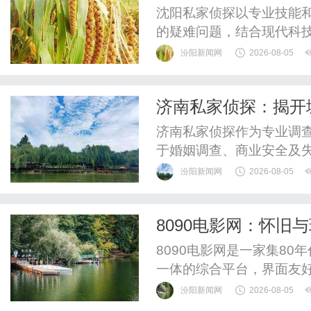
助力
沈阳私家侦探以专业技能
的疑难问题，结合现代科
汾阳新闻网
2026-08-05
济南私家侦探：揭开
济南私家侦探作为专业调
于婚姻调查、商业安全及
汾阳新闻网
2026-08-05
8090电影网：怀旧
8090电影网是一家集80
一体的综合平台，界面友
活跃互动社区。
汾阳新闻网
2026-08-05