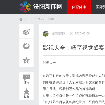
汾阳新闻网
体育健康
国际
门户
资讯
详情
房产家居
汾阳新闻网
2026-07-08
首
›
›
›
影视大全：畅享视觉盛宴
影视大全
在数字时代的今天，影视内容已经成为人们
的影视资源满足了人们对娱乐和文化的多样
评论
页
用户寻找、观看影视作品的首选场所。
影视大全不仅仅是一个普通的视频播放平台
收藏
门的综艺节目以及各类纪录片。平台利用先