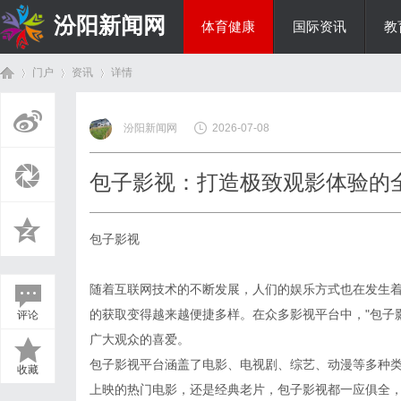
汾阳新闻网
体育健康
国际资讯
教
门户
资讯
详情
房产家居
汾阳新闻网
2026-07-08
首
›
›
›
包子影视：打造极致观影体验的
包子影视
随着互联网技术的不断发展，人们的娱乐方式也在发生
的获取变得越来越便捷多样。在众多影视平台中，"包子
评论
页
广大观众的喜爱。
包子影视平台涵盖了电影、电视剧、综艺、动漫等多种
收藏
上映的热门电影，还是经典老片，包子影视都一应俱全