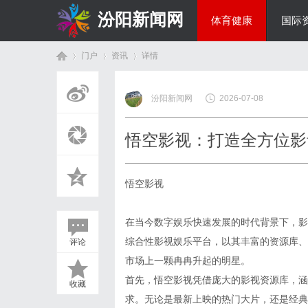
汾阳新闻网
体育健康
国际
门户
资讯
详情
房产家居
汾阳新闻网
2026-07-08
首
›
›
›
悟空影视：打造全方位影
悟空影视
在当今数字娱乐快速发展的时代背景下，影
综合性影视娱乐平台，以其丰富的资源库、
评论
页
市场上一颗冉冉升起的明星。
首先，悟空影视凭借庞大的影视资源库，涵
收藏
求。无论是最新上映的热门大片，还是经典