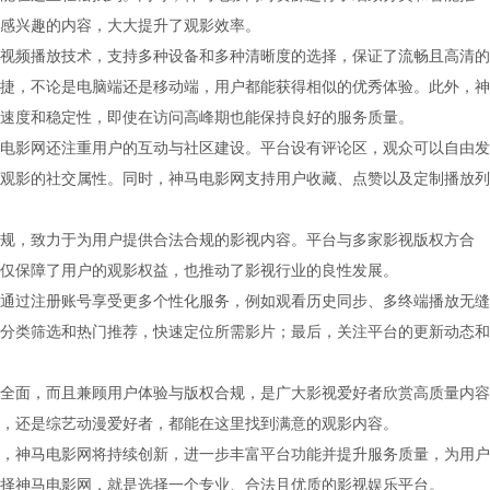
感兴趣的内容，大大提升了观影效率。
视频播放技术，支持多种设备和多种清晰度的选择，保证了流畅且高清的
捷，不论是电脑端还是移动端，用户都能获得相似的优秀体验。此外，神
速度和稳定性，即使在访问高峰期也能保持良好的服务质量。
电影网还注重用户的互动与社区建设。平台设有评论区，观众可以自由发
观影的社交属性。同时，神马电影网支持用户收藏、点赞以及定制播放列
规，致力于为用户提供合法合规的影视内容。平台与多家影视版权方合
仅保障了用户的观影权益，也推动了影视行业的良性发展。
通过注册账号享受更多个性化服务，例如观看历史同步、多终端播放无缝
分类筛选和热门推荐，快速定位所需影片；最后，关注平台的更新动态和
全面，而且兼顾用户体验与版权合规，是广大影视爱好者欣赏高质量内容
，还是综艺动漫爱好者，都能在这里找到满意的观影内容。
，神马电影网将持续创新，进一步丰富平台功能并提升服务质量，为用户
择神马电影网，就是选择一个专业、合法且优质的影视娱乐平台。