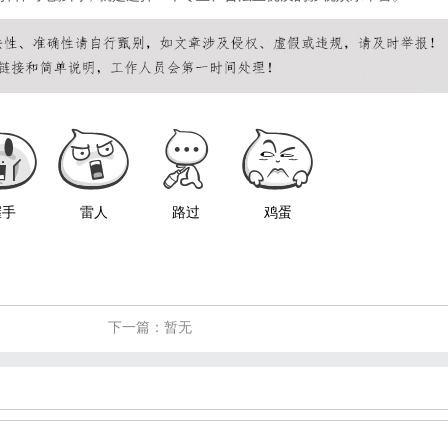
握手
雷人
路过
鸡蛋
下一篇：暂无