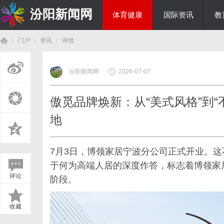
汾阳新闻网
体育健康
国际资讯
教
门户
资讯
详情
房产家居
汾阳新闻网
2026-07-07
首
›
›
›
傲觅品牌焕新：从“美式风格”到
地
7月3日，博领家居宁波分公司正式开业。
于何为高端人居的深度作答，标志着博领家
评论
阶段。
页
收藏