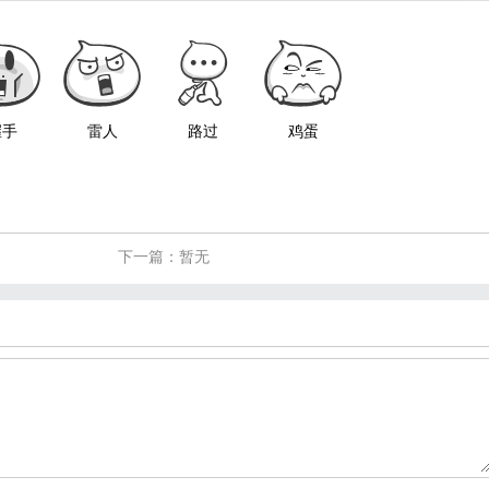
握手
雷人
路过
鸡蛋
下一篇：暂无