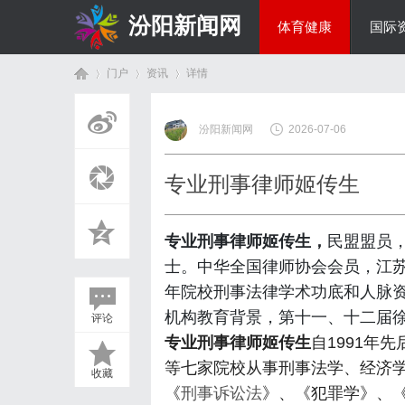
汾阳新闻网
体育健康
国际
门户
资讯
详情
房产家居
汾阳新闻网
2026-07-06
首
›
›
›
专业刑事律师姬传生
专业刑事律师姬传生，
民盟盟员
士。中华全国律师协会会员，江
年院校刑事法律学术功底和人脉
机构教育背景，第十一、十二届
评论
页
专业刑事律师姬传生
自1991年
等七家院校从事刑事法学、经济学
收藏
《
刑事诉讼法
》、《犯罪学》、