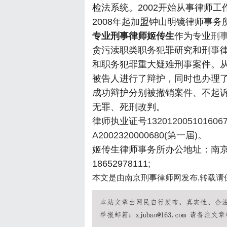
检法系统。2002开始从事律师工
2008年起加盟钟山明镜律师事
专业刑事律师姬传生
作为专业
刑
贪污渎职类职务犯罪研究和刑事
和职务犯罪重大疑难刑事案件。
被告人进行了辩护，同时也办理
成功辩护分别被撤销案件、不起
无罪、死刑改判。
律师执业证号132012005101606
A2002320000680(第一届)。
姬传生律师事务所办公地址：南京
18652978111;
本文是由南京刑事律师网发布,转载请