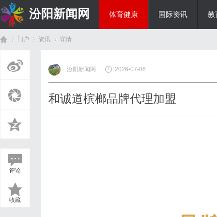
汾阳新闻网
体育健康
国际资讯
教
门户
资讯
详情
房产家居
汾阳新闻网
2026-07-06
首
›
›
›
和诚道槟榔品牌代理加盟
评论
页
收藏