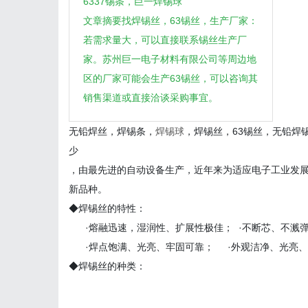
6337锡条，巨一焊锡球
文章摘要找焊锡丝，63锡丝，生产厂家：
若需求量大，可以直接联系锡丝生产厂
家。苏州巨一电子材料有限公司等周边地
区的厂家可能会生产63锡丝，可以咨询其
销售渠道或直接洽谈采购事宜。
无铅焊丝，焊锡条，
焊锡球
，焊锡丝，63锡丝，无铅焊
少
，由最先进的自动设备生产，近年来为适应电子工业发
新品种。
◆焊锡丝的特性：
·熔融迅速，湿润性、扩展性极佳； ·不断芯、不溅
·焊点饱满、光亮、牢固可靠； ·外观洁净、光亮
◆焊锡丝的种类：