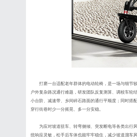
打磨一台适配老年群体的电动轮椅，是一场与细节
户外复杂路况通行难题，研发团队反复测算、调校车轮
小台阶、减速带、乡间碎石路面的通行平顺度；同时搭
穿行街巷时少一分摇晃、多一分安稳。
为应对坡道驻车、转弯侧倾、突发断电等各类出行
统响应灵敏，松手后车体也能牢牢稳住，减少坡道溜车