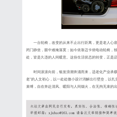
一台轮椅，改变的从来不止出行距离，更是老人心
闭门静坐，眼中难掩落寞；如今依靠迈卡侬电动轮椅，
处，皆是久违的人间暖意。这份生活状态的转变，正是
时间滚滚向前，银发浪潮奔涌而来，适老化产业承载
老”的人文初心，以一处处微小设计消解出行壁垒，以扎
束缚，自在奔赴清风、暖阳与人间烟火，在无拘无束的