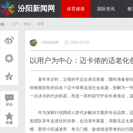
汾阳新闻网
体育健康
国际资讯
教
门户
资讯
详情
房产家居
汾阳新闻网
2026-07-03
首
›
›
›
以用户为中心：迈卡侬的适老化
童年学步时，父母的手总在身后悬着，随时准备接
份摇摇欲坠的自由？迈卡侬将这道社会命题，拆解为一
一台冰冷的代步机器，而是一双时刻守护在长者身后，温
评论
页
作为深耕行动障碍人群代步解决方案的专业品牌，迈
发团队常年走进社区街巷，走访老年家庭，亲眼见证太
收藏
憾。那些小区减速带、单元门槛、陡坡坡道带来的出行