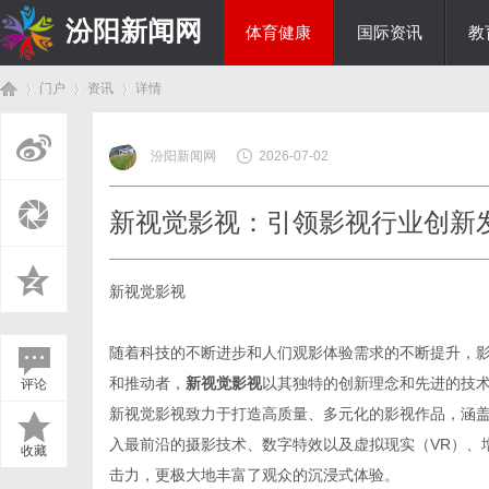
汾阳新闻网
体育健康
国际资讯
教
门户
资讯
详情
房产家居
汾阳新闻网
2026-07-02
首
›
›
›
新视觉影视：引领影视行业创新
新视觉影视
随着科技的不断进步和人们观影体验需求的不断提升，
和推动者，
新视觉影视
以其独特的创新理念和先进的技
评论
页
新视觉影视致力于打造高质量、多元化的影视作品，涵
入最前沿的摄影技术、数字特效以及虚拟现实（VR）、
收藏
击力，更极大地丰富了观众的沉浸式体验。