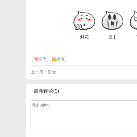
鲜花
握手
分享
邀请
上一篇：暂无
最新评论(0)