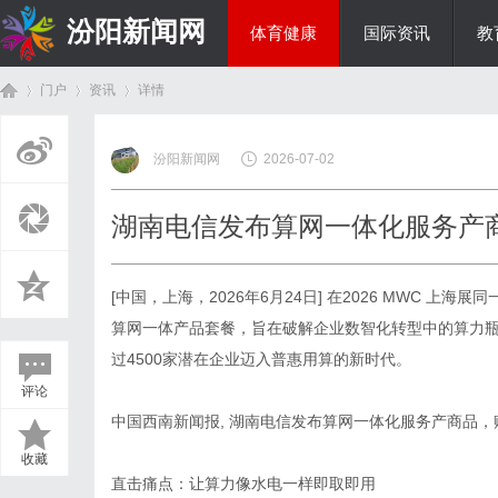
汾阳新闻网
体育健康
国际资讯
教
门户
资讯
详情
房产家居
汾阳新闻网
2026-07-02
首
›
›
›
湖南电信发布算网一体化服务产
[
中国，上海，
2026
年
6
月
24
日
]
在
2026 MWC
上海展同
算网一体产品套餐，旨在破解企业数智化转型中的算力瓶
过
4500
家潜在企业迈入普惠用算的新时代。
评论
页
中国西南新闻报
,
湖南电信发布算网一体化服务产商品，
收藏
直击痛点：让算力像水电一样即取即用