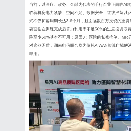
当前，以医疗、政务、金融为代表的千行百业正面临
AI
临着机房电力紧缺、空间不足、数据安全，红线严苛以
式不仅扩容周期长达
3-6
个月，且面临数百万投资的重资
要面临在训练完成后算力利用率不足
50%
的过度投资浪
降至少
60%
基本不可用；原因
3
：医院的私密病例、
MR
对这些矛盾，湖南电信联合华为依托
AIWAN
智算广域解
即用。