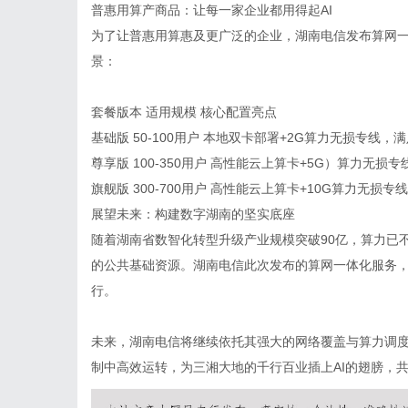
普惠用算产商品：让每一家企业都用得起
AI
为了让普惠用算惠及更广泛的企业，湖南电信发布算网
景：
套餐版本 适用规模 核心配置亮点
基础版
50-100
用户
本地双卡部署
+2G
算力无损专线，满
尊享版
100-350
用户
高性能云上算卡
+5G
）算力无损专
旗舰版
300-700
用户
高性能云上算卡
+10G
算力无损专线
展望未来：构建数字湖南的坚实底座
随着湖南省数智化转型升级产业规模突破
90
亿，算力已
的公共基础资源。湖南电信此次发布的算网一体化服务，
行。
未来，湖南电信将继续依托其强大的网络覆盖与算力调
制中高效运转，为三湘大地的千行百业插上
AI
的翅膀，