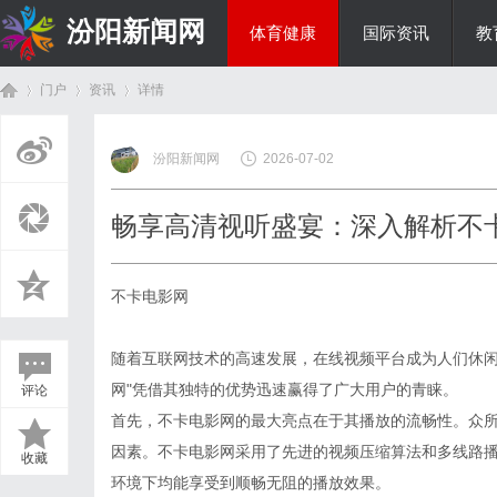
汾阳新闻网
体育健康
国际资讯
教
门户
资讯
详情
房产家居
汾阳新闻网
2026-07-02
首
›
›
›
畅享高清视听盛宴：深入解析不
不卡电影网
随着互联网技术的高速发展，在线视频平台成为人们休闲
网"凭借其独特的优势迅速赢得了广大用户的青睐。
评论
页
首先，不卡电影网的最大亮点在于其播放的流畅性。众
因素。不卡电影网采用了先进的视频压缩算法和多线路
收藏
环境下均能享受到顺畅无阻的播放效果。