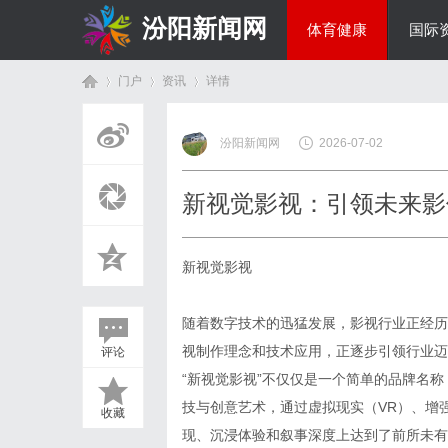
汾阳新闻网
体育健康
国际
门户
资讯
详情
房产家居
汾阳新闻网
2026-07-02
首
›
›
›
新视觉影视：引领未来影
新视觉影视
随着数字技术的迅猛发展，影视行业正经历
视制作理念和技术应用，正逐步引领行业迈
评论
页
“新视觉影视”不仅仅是一个简单的品牌名
技与创意艺术，通过虚拟现实（VR）、增
收藏
现、沉浸体验和叙事深度上达到了前所未有