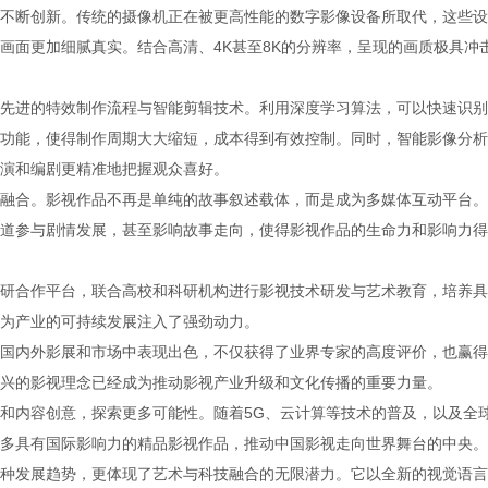
不断创新。传统的摄像机正在被更高性能的数字影像设备所取代，这些设
画面更加细腻真实。结合高清、4K甚至8K的分辨率，呈现的画质极具冲
先进的特效制作流程与智能剪辑技术。利用深度学习算法，可以快速识别
功能，使得制作周期大大缩短，成本得到有效控制。同时，智能影像分析
演和编剧更精准地把握观众喜好。
融合。影视作品不再是单纯的故事叙述载体，而是成为多媒体互动平台。
道参与剧情发展，甚至影响故事走向，使得影视作品的生命力和影响力得
研合作平台，联合高校和科研机构进行影视技术研发与艺术教育，培养具
为产业的可持续发展注入了强劲动力。
国内外影展和市场中表现出色，不仅获得了业界专家的高度评价，也赢得
兴的影视理念已经成为推动影视产业升级和文化传播的重要力量。
和内容创意，探索更多可能性。随着5G、云计算等技术的普及，以及全
多具有国际影响力的精品影视作品，推动中国影视走向世界舞台的中央。
种发展趋势，更体现了艺术与科技融合的无限潜力。它以全新的视觉语言