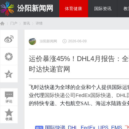
汾阳新闻网
体育健康
国际资讯
教
门户
资讯
详情
房产家居
汾阳新闻网
2026-06-09
首
›
›
›
运价暴涨45%！DHL4月报告：
时达快递官网
飞时达快递为全球的企业和个人提供国际运
业代理
国际快递公司
FedEx国际快递
、
DH
评论
的特快专递、大包航空SAL、海运水陆路业
页
收藏