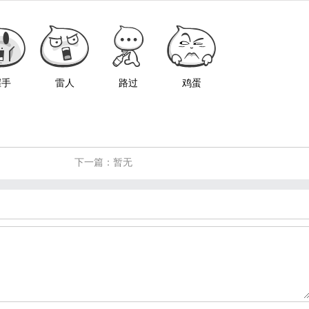
握手
雷人
路过
鸡蛋
下一篇：暂无