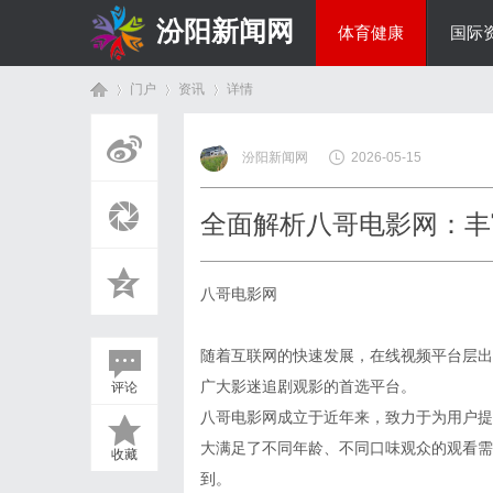
汾阳新闻网
体育健康
国际
门户
资讯
详情
房产家居
汾阳新闻网
2026-05-15
首
›
›
›
全面解析八哥电影网：丰
八哥电影网
随着互联网的快速发展，在线视频平台层出
广大影迷追剧观影的首选平台。
评论
页
八哥电影网成立于近年来，致力于为用户提
大满足了不同年龄、不同口味观众的观看需
收藏
到。