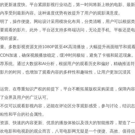
的更新速度快。平台紧跟影视行业动态，第一时间将新上映的电影、最新
内享受到最新内容。这种速度优势有效提升了用户的观影满意度。
明了，操作便捷。网站设计采用模块化布局，分类清晰，用户可以根据类
要观看的影片。此外，平台还支持多终端访问，无论是手机、平板还是电
视听盛宴。
。多数影视资源支持1080P甚至4K高清播放，大幅提升画面细节和观
CDN加速，确保视频播放稳定，缓冲时间极短，避免了卡顿和延迟现象
荐系统。通过大数据和AI分析，根据用户的观看历史和偏好，精确推送符
影片的时间，也增加了观看内容的多样性和趣味性，让用户更加沉浸其
运营。在尊重知识产权的前提下，平台不断拓展版权采购渠道，保障内容
了业界及用户的广泛认可。
不仅可以观看影视内容，还能在评论区分享观影感受，参与讨论，结识志
粘性和平台的社会属性。
资源、快速的内容更新、优质的播放体验以及强大的智能推荐，塑造了一
欢电影和电视剧的观众而言，八哥电影网无疑是一个便捷、高效、值得信