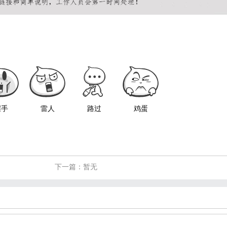
握手
雷人
路过
鸡蛋
下一篇：暂无