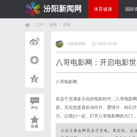
汾阳新闻网
体育健康
国际
门户
资讯
详情
房产家居
汾阳新闻网
2025-10-05
首
›
›
›
八哥电影网：开启电影世
八哥电影网
在这个充满多元化的电影时代，八哥电影网
容。无论您是喜欢动作片、爱情片、科幻片
评论
页
力。让我们一起，打开八哥电影网的大门，
收藏