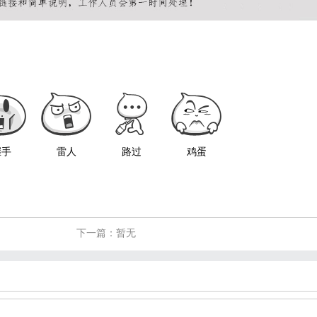
握手
雷人
路过
鸡蛋
下一篇：暂无