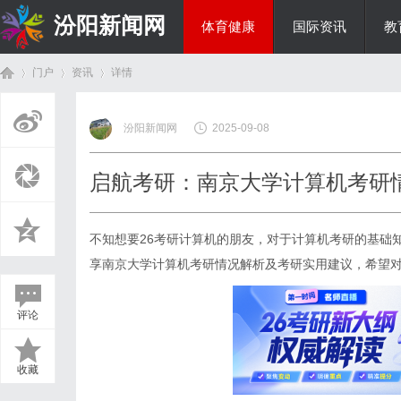
汾阳新闻网
体育健康
国际资讯
教
门户
资讯
详情
房产家居
汾阳新闻网
2025-09-08
首
›
›
›
启航考研：南京大学计算机考研
不知想要26考研计算机的朋友，对于计算机考研的基础
享
南京大学计算机考研情况
解析及考研实用建议，希望
评论
页
收藏