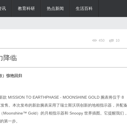
资讯
教育科研
热点新闻
生活百科
450
10
魔力降临
地相款）惊艳回归
款 MISSION TO EARTHPHASE - MOONSHINE GOLD 腕表将仅于 8
独家发售。本次发布的新款腕表采用了瑞士斯沃琪创新的地相指示器，并配
金（Moonshine™ Gold）的月相指示器和 Snoopy 世界插图。它提醒我们
的第一步。