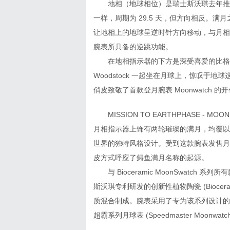
地相（地球相位）是瑞士斯沃琪去年推出
一样，周期为 29.5 天，但方向相反。
让地相上的地球呈逆时针方向移动，与月相
腕表所具备的逆跳功能。
在地相指示器的下方是深受喜爱的比格犬、
Woodstock 一起坐在月球上，惊叹
俏皮致敬了首款登月腕表 Moonwatch
MISSION TO EARTHPHASE - 
月相指示器上饰有两轮璀璨的满月，均覆以欧米茄Mo
世界的独特风格设计。受到这款腕表发售月
皮方式呼应了鲟鱼满月名称的起源。
与 Bioceramic MoonSwatch 系列所有
斯沃琪专利研发的创新性植物陶瓷 (Bioc
质混合制成。腕表采用了专为该系列设计的
超霸系列月球表 (Speedmaster Mo