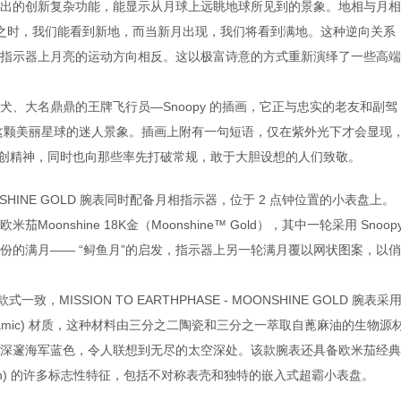
的创新复杂功能，能显示从月球上远眺地球所见到的景象。地相与月相
满月之时，我们能看到新地，而当新月出现，我们将看到满地。这种逆向关系
指示器上月亮的运动方向相反。这以极富诗意的方式重新演绎了一些高端
大名鼎鼎的王牌飞行员—Snoopy 的插画，它正与忠实的老友和副驾
于地球这颗美丽星球的迷人景象。插画上附有一句短语，仅在紫外光下才会显现
 的开创精神，同时也向那些率先打破常规，敢于大胆设想的人们致敬。
MOONSHINE GOLD 腕表同时配备月相指示器，位于 2 点钟位置的小表盘上。
onshine 18K金（Moonshine™ Gold），其中一轮采用 Snoop
份的满月—— “鲟鱼月”的启发，指示器上另一轮满月覆以网状图案，以俏
款式一致，MISSION TO EARTHPHASE - MOONSHINE GOLD 腕表采
eramic) 材质，这种材料由三分之二陶瓷和三分之一萃取自蓖麻油的生物源
深邃海军蓝色，令人联想到无尽的太空深处。该款腕表还具备欧米茄经典
onwatch) 的许多标志性特征，包括不对称表壳和独特的嵌入式超霸小表盘。