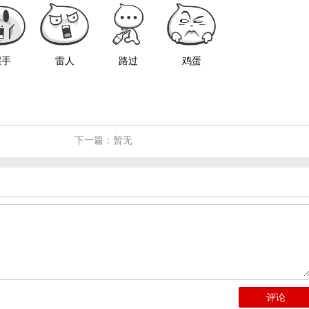
握手
雷人
路过
鸡蛋
下一篇：暂无
评论