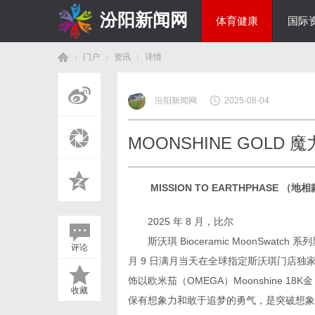
汾阳新闻网
体育健康
国际
门户
资讯
详情
房产家居
汾阳新闻网
2025-08-04
首
›
›
›
MOONSHINE GOLD 
MISSION TO EARTHPHASE （
2025 年 8 月，比尔
斯沃琪 Bioceramic MoonSwatch 系列新
评论
页
月 9 日满月当天在全球指定斯沃琪门店
饰以欧米茄（OMEGA）Moonshine 18K
收藏
保有想象力和敢于追梦的勇气，是突破想象