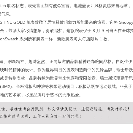
watch 联名标志，表壳背面刻有使命宣言。电池盖设计风格灵感来自地球，
尚气息。
OONSHINE GOLD 腕表致敬了尽情释放想象力所能带来的惊喜。它将 Snoop
，鼓励大家尽情想象，勇敢追梦。这款腕表仅于 8 月 9 日当天在全球
MoonSwatch 系列所有腕表一样，新款腕表每人每店限购 1 枚。
制造、创新精神、趣味盎然、正向叛逆的品牌精神诠释腕间品格。自诞生伊
映时代精神的设计。作为世界瞩目的腕表制造商中的先锋品牌，瑞士斯沃
或是特别表款，品牌持续为世界带来惊喜和无限创意。瑞士斯沃琪勤于思
(BMX)、长板滑板和冲浪等极限运动项目，积极活跃在运动领域。坐落于
地的艺术家，尽显品牌对于艺术的无限热爱。