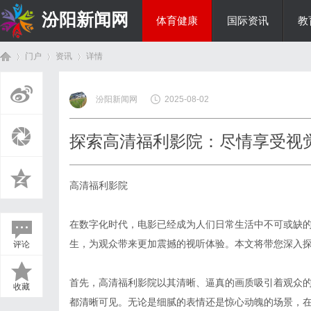
汾阳新闻网
体育健康
国际资讯
教
门户
资讯
详情
房产家居
汾阳新闻网
2025-08-02
首
›
›
›
探索高清福利影院：尽情享受视
高清福利影院
在数字化时代，电影已经成为人们日常生活中不可或缺
生，为观众带来更加震撼的视听体验。本文将带您深入
评论
页
首先，高清福利影院以其清晰、逼真的画质吸引着观众
收藏
都清晰可见。无论是细腻的表情还是惊心动魄的场景，