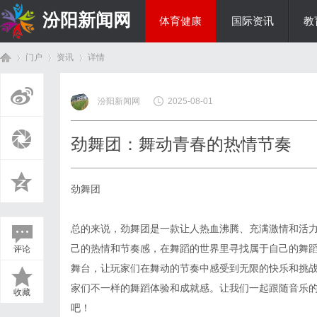
汾阳新闻网
体育健康
国际资讯
教
门户
资讯
详情
房产家居
汾阳新闻网
2025-08-01
首
›
›
›
劲舞团：舞动青春的热情节奏
劲舞团
总的来说，劲舞团是一款让人热血沸腾、充满激情和活
己的热情和节奏感，在舞蹈的世界里寻找属于自己的舞
评论
页
舞台，让玩家们在舞动的节奏中感受到无限的快乐和挑
家们不一样的舞蹈体验和成就感。让我们一起跟随音乐
收藏
吧！