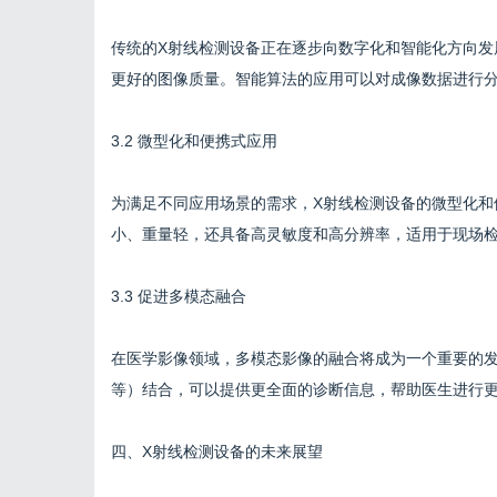
传统的X射线检测设备正在逐步向数字化和智能化方向发
更好的图像质量。智能算法的应用可以对成像数据进行
3.2 微型化和便携式应用
为满足不同应用场景的需求，X射线检测设备的微型化和
小、重量轻，还具备高灵敏度和高分辨率，适用于现场
3.3 促进多模态融合
在医学影像领域，多模态影像的融合将成为一个重要的发
等）结合，可以提供更全面的诊断信息，帮助医生进行
四、X射线检测设备的未来展望