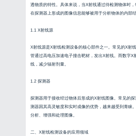
透物质的特性。具体来说，当X射线通过待检测物体时，
在探测器上形成的图像信息能够被用于分析物体的内部
1.1 X射线源
X射线源是X射线检测设备的核心部件之一。常见的X射
管通过高电压加速电子撞击靶材，发出X射线。而数字X
线，减少辐射剂量。
1.2 探测器
探测器用于接收经过物体后形成的X射线图像。常见的探
测器因其高灵敏度和实时成像的优势，越来越受到青睐
分析、增强和处理图像。
二、X射线检测设备的应用领域