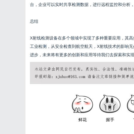
台，企业可以实时共享检测数据，进行远程监控和分析
总结
X射线检测设备在多个领域中实现了多种重要应用，其高
工业检测，从安全检查到航空航天，X射线技术的影响无
进步，未来将有更多的创新和应用等待我们去探索和实
鲜花
握手