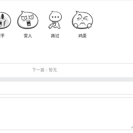
握手
雷人
路过
鸡蛋
下一篇：暂无