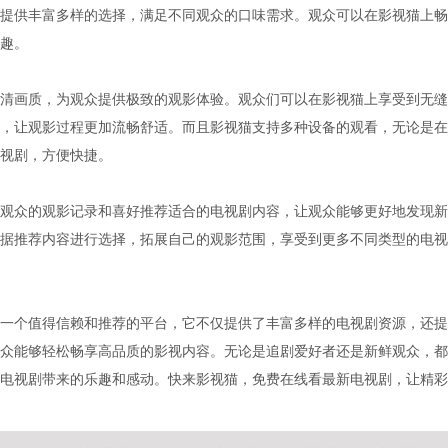
提供丰富多样的选择，满足不同观众的口味需求。观众可以在影视猫上畅
趣。
清画质，为观众提供极致的观影体验。观众们可以在影视猫上享受到无缝
，让观影过程更加流畅舒适。而且影视猫支持多种设备的观看，无论是在
视剧，方便快捷。
观众的观影记录和喜好推荐适合的电视剧内容，让观众能够更好地发现新
据推荐内容进行选择，拓展自己的观影范围，享受到更多不同类型的电视
一个值得信赖和推荐的平台，它不仅提供了丰富多样的电视剧资源，还提
众能够轻松畅享高品质的影视内容。无论是追剧爱好者还是新鲜观众，都
电视剧带来的乐趣和感动。快来影视猫，免费在线看最新电视剧，让精彩