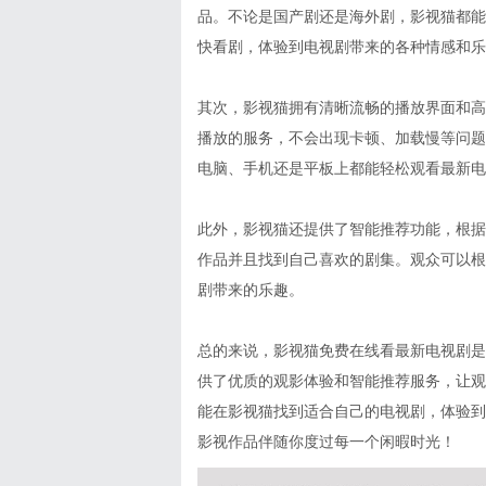
品。不论是国产剧还是海外剧，影视猫都能
快看剧，体验到电视剧带来的各种情感和乐
其次，影视猫拥有清晰流畅的播放界面和高
播放的服务，不会出现卡顿、加载慢等问题
电脑、手机还是平板上都能轻松观看最新电
此外，影视猫还提供了智能推荐功能，根据
作品并且找到自己喜欢的剧集。观众可以根
剧带来的乐趣。
总的来说，影视猫免费在线看最新电视剧是
供了优质的观影体验和智能推荐服务，让观
能在影视猫找到适合自己的电视剧，体验到
影视作品伴随你度过每一个闲暇时光！