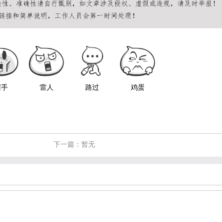
握手
雷人
路过
鸡蛋
下一篇：暂无