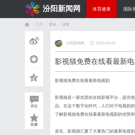
汾阳新闻网
体育健康
国际
门户
资讯
详情
房产家居
汾阳新闻网
2025-03-05
首
›
›
›
影视猫免费在线看最新电
影视猫免费在线看最新电视剧
影视猫是一家优质的在线影视平台，提供免
品。在这个数字化时代，人们对于电视剧的
评论
页
了解影视猫免费在线看最新电视剧的优势和
收藏
首先，影视猫汇聚了大量热门的最新电视剧