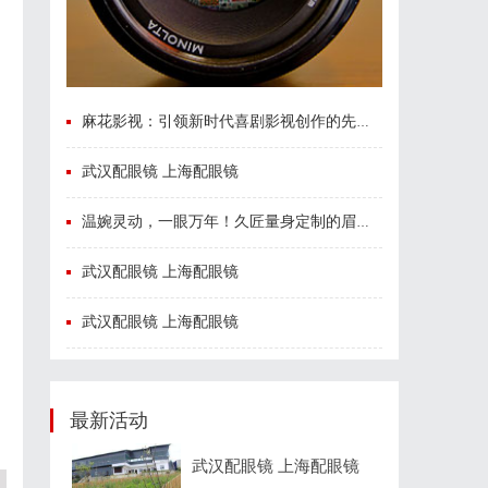
麻花影视：引领新时代喜剧影视创作的先锋力量
武汉配眼镜 上海配眼镜
温婉灵动，一眼万年！久匠量身定制的眉眼唇，才是你整张脸的点睛之笔！淡颜系女生的气质加分项
武汉配眼镜 上海配眼镜
武汉配眼镜 上海配眼镜
最新活动
武汉配眼镜 上海配眼镜