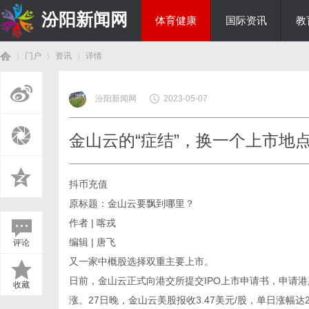
汾阳新闻网
体育健康
国际资讯
教
门户
资讯
详情
房产家居
汾阳新闻网
2023-05-07
首
›
›
›
金山云的“症结”，换一个上市地
抖币充值
原标题：金山云要飘到哪里？
作者 | 喀戎
编辑 | 唐飞
评论
页
又一家中概股选择双重主要上市。
日前，金山云正式向港交所提交IPO上市申请书，申请
收藏
涨。27日晚，金山云美股报收3.47美元/股，单日涨幅达2