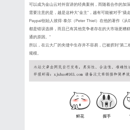
可以成为金山云对外宣讲的经典案例，而随着合作的加
需要注意的是，越是这种大“金主”，越有可能被对手“撬
Paypal创始人彼得·泰尔（Peter Thiel）在他的
都是错误选择，而且已有其他竞争者存在的大市场更糟糕
通的原因。”
所以，在云大厂的夹缝中生存并不容易，已被挤到“第二
规模。
鲜花
握手