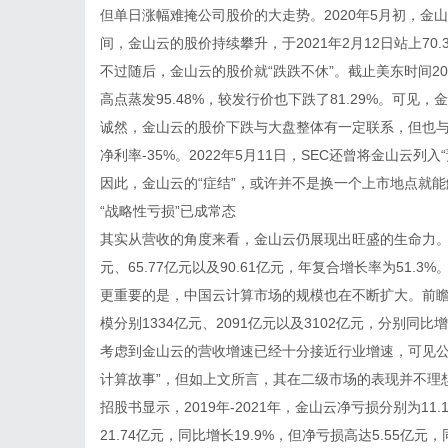
但单日涨幅难掩公司股价的大走势。2020年5月初，金
间，金山云的股价持续攀升，于2021年2月12日站上70.
不过随后，金山云的股价就“跌跌不休”。截止美东时间202
高点蒸发95.48%，较发行价也下跌了81.29%。可
诚然，金山云的股价下跌与大盘整体有一定联系，但也与公
净利率-35%。2022年5月11日，SEC还曾将金山云列入
因此，金山云的“症结”，或许并不是换一个上市地点就
“战略性亏损”已成常态
其实从营收的角度来看，金山云仍展现出旺盛的生命力。招股书
元、65.77亿元以及90.61亿元，年复合增长率为51.3%
更重要的是，中国云计算市场的规模也在不断扩大。前瞻产
模分别1334亿元、2091亿元以及3102亿元，分别同比增长
考虑到金山云的营收增速已经十分接近行业增速，可见公
计算故事”，但如上文所言，其在二级市场的表现并不理
招股书显示，2019年-2021年，金山云净亏损分别为11.1
21.74亿元，同比增长19.9%，但净亏损高达5.55亿元