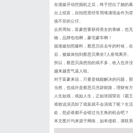
在港媒开动挖掘机之后，终于挖出了她的幕
台上炫富，自拍照里经常用堆满现金作为背
值不菲的公仔。
众所周知，富豪想要获得美女的青睐，也无
物，品牌包包啊，豪宅豪车啊！
据港媒拍照爆料，蔡思贝在去年的时候，在
后，被媒体拍到蔡思贝乘坐7人座驾离开。
所以，蔡思贝虽然拍的戏不多，收入也并没
越来越贵气逼人啦。
对于富豪来说，只要是钱能解决的问题，那
当然，也或许是蔡思贝另辟财路，理财有方
人生如戏，戏如人生，正如张国荣在《霸王
谁敢说演员卸了戏装就不会演戏了呢？生活
处，想必谁都不会错过当主角的机会吧？
本文图片均来源于网络，如有侵权，请联系