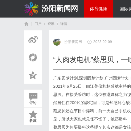
汾阳新闻网
体育健康
国际
门户
资讯
详情
房产家居
汾阳新闻网
2023-02-09
首
›
›
›
“人肉发电机”蔡思贝，一
广东圆梦计划,深圳圆梦计划,广州圆梦计划
2021年6月25日，由江美仪和林盛斌主持
思贝。在接受采访时，这位被港媒称之为“姣
然居住在200尺的豪宅里，可是却感到心酸
评论
页
蔡思贝还在节目中爆料，前一天自己手机收
见，所以大家也就见怪不怪了，她还爆料，
收藏
蔡思贝为何要爆料这些呢？其实这都是女孩