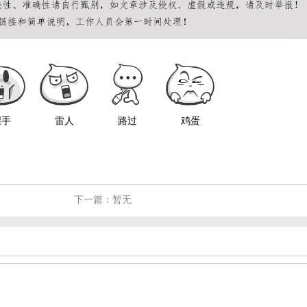
握手
雷人
路过
鸡蛋
下一篇：暂无