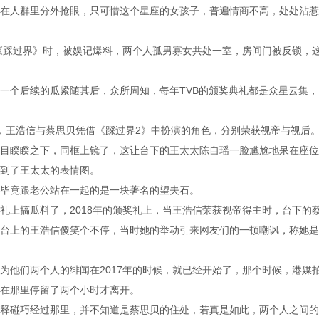
在人群里分外抢眼，只可惜这个星座的女孩子，普遍情商不高，处处沾惹
剧《踩过界》时，被娱记爆料，两个人孤男寡女共处一室，房间门被反锁，
一个后续的瓜紧随其后，众所周知，每年TVB的颁奖典礼都是众星云集，
，王浩信与蔡思贝凭借《踩过界2》中扮演的角色，分别荣获视帝与视后
目睽睽之下，同框上镜了，这让台下的王太太陈自瑶一脸尴尬地呆在座位
到了王太太的表情图。
毕竟跟老公站在一起的是一块著名的望夫石。
礼上搞瓜料了，2018年的颁奖礼上，当王浩信荣获视帝得主时，台下的
台上的王浩信傻笑个不停，当时她的举动引来网友们的一顿嘲讽，称她是
为他们两个人的绯闻在2017年的时候，就已经开始了，那个时候，港媒
在那里停留了两个小时才离开。
释碰巧经过那里，并不知道是蔡思贝的住处，若真是如此，两个人之间的