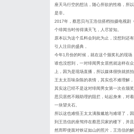
座天马行空的想法，随心所欲的性格，所以
是非。
2017年，蔡思贝与王浩信搭档拍摄电视
个绯闻当时传得满天飞，人尽皆知。
原本以为这个瓜料会到此为止，没想到还有
引人注目的盛典，
今年1月份的时候，就在这个颁奖礼的现场
谁也没想到，一对绯闻男女居然就这样在众
上，因为是现场直播，所以媒体很快就抓拍
王太太百味杂陈的表情，其实也不难理解，
其实这已经不是这对绯闻男女第一次在颁奖
思贝居然不顾助理的阻拦，站起身来，对着
一块望夫石。
所以这也难怪王太太满脸尴尬与难堪了，因
到王浩信的座驾停在蔡思贝家的楼下，并且
然而即使面对铁证如山的照片，王浩信的解