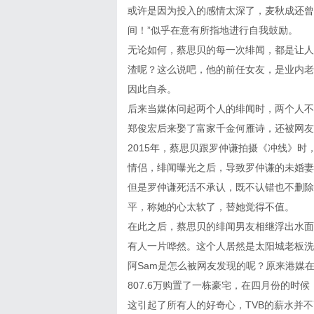
或许是因为投入的感情太深了，麦秋成还曾
间！”似乎在意有所指地进行自我鼓励。
无论如何，蔡思贝的每一次绯闻，都是让人
渣呢？这么说吧，他的前任女友，是业内老
因此自杀。
后来当媒体问起两个人的绯闻时，两个人不
郑俊宏后来娶了富家千金何雁诗，还被网友
2015年，蔡思贝跟罗仲谦拍摄《冲线》
情侣，绯闻曝光之后，导致罗仲谦的未婚妻
但是罗仲谦死活不承认，既不认错也不删除
平，称她的心太软了，替她觉得不值。
在此之后，蔡思贝的绯闻男友相继浮出水面
有人一片哗然。这个人居然是太阳城老板洗
阿Sam是怎么被网友发现的呢？原来港媒
807.6万购置了一栋豪宅，在四月份的时
这引起了所有人的好奇心，TVB的薪水并