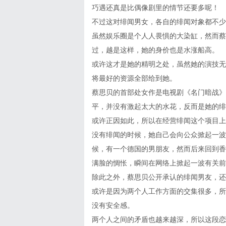
巧遇还真是比偶像剧里的情节还要多呢！
不过这对绯闻男女，各自的绯闻对象都不少
虽然娱乐圈是个人人畏惧的大染缸，然而蔡
过，越是这样，她的身价也是水涨船高。
或许这才是她的精明之处，虽然她的演技无
将最好的资源全部给到她。
蔡思贝的首部处女作是电视剧《名门暗战》
平，并没有激起太大的水花，反而是她的绯
或许正因如此，所以在经营绯闻这个项目上
没有绯闻的时候，她自己会向公众掀起一波
候，有一个德国的男朋友，然而后来回到香
满脸的惆怅，瞬间在网络上掀起一波有关前
除此之外，蔡思贝公开承认的绯闻男友，还
或许是因为两个人工作方面的交集很多，所
没有安全感。
两个人之间的矛盾也越来越深，所以这段恋