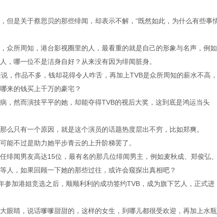
，但是关于蔡思贝的那些绯闻，却表示不解，“既然如此，为什么有些事
，众所周知，港台影视圈里的人，最看重的就是自己的形象与名声，例如
人，哪一位不是洁身自好？从来没有因为绯闻脏身。
来说，作品不多，钱却花得令人咋舌，再加上TVB是众所周知的薪水不高
哪来的钱买上千万的豪宅？
病，然而演技平平的她，却能夺得TVB的视后大奖，这到底是鸿运当头
那么只有一个原因，就是这个演员的话题热度层出不穷，比如郑爽。
可能不过是助力她平步青云的上升阶梯罢了。
任绯闻男友高达15位，最有名的那几位绯闻男主，例如麦秋成、郑俊弘
等人，如果回顾一下她的那些过往，或许会窥探出真相吧？
13年参加港姐竞选之后，顺顺利利的成功签约TVB，成为旗下艺人，正式进
大眼睛，说话嗲嗲甜甜的，这样的女生，到哪儿都很受欢迎，再加上水瓶