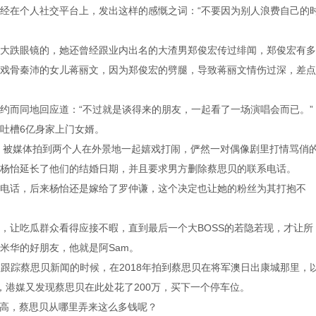
经在个人社交平台上，发出这样的感慨之词：“不要因为别人浪费自己的
大跌眼镜的，她还曾经跟业内出名的大渣男郑俊宏传过绯闻，郑俊宏有多
戏骨秦沛的女儿蒋丽文，因为郑俊宏的劈腿，导致蒋丽文情伤过深，差点
约而同地回应道：“不过就是谈得来的朋友，一起看了一场演唱会而已。”
吐槽6亿身家上门女婿。
时，被媒体拍到两个人在外景地一起嬉戏打闹，俨然一对偶像剧里打情骂俏
杨怡延长了他们的结婚日期，并且要求男方删除蔡思贝的联系电话。
电话，后来杨怡还是嫁给了罗仲谦，这个决定也让她的粉丝为其打抱不
，让吃瓜群众看得应接不暇，直到最后一个大BOSS的若隐若现，才让所
米华的好朋友，他就是阿Sam。
在跟踪蔡思贝新闻的时候，在2018年拍到蔡思贝在将军澳日出康城那里，
候，港媒又发现蔡思贝在此处花了200万，买下一个停车位。
不高，蔡思贝从哪里弄来这么多钱呢？