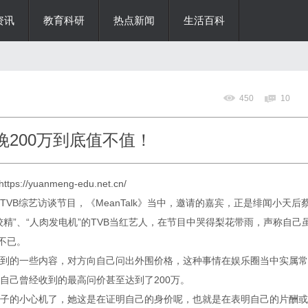
资讯
教育科研
热点新闻
生活百科
450
10
晚200万到底值不值！
https://yuanmeng-edu.net.cn/
的TVB综艺访谈节目，《MeanTalk》当中，邀请的嘉宾，正是绯闻小天后
精”、“人肉发电机”的TVB当红艺人，在节目中哭得梨花带雨，声称自己
不已。
到的一些内容，对方向自己问出外围价格，这种事情在娱乐圈当中实属常
自己曾经收到的最高问价甚至达到了200万。
子的小心机了，她这是在证明自己的身价呢，也就是在表明自己的片酬或