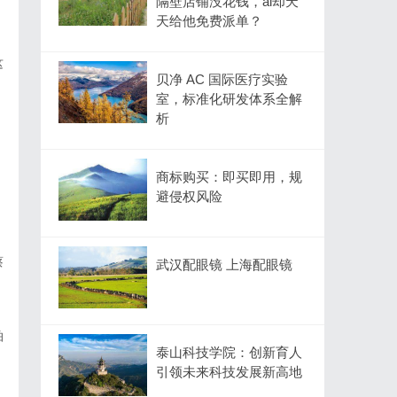
隔壁店铺没花钱，ai却天
天给他免费派单？
这
贝净 AC 国际医疗实验
室，标准化研发体系全解
析
。
商标购买：即买即用，规
避侵权风险
蔡
武汉配眼镜 上海配眼镜
拍
泰山科技学院：创新育人
引领未来科技发展新高地