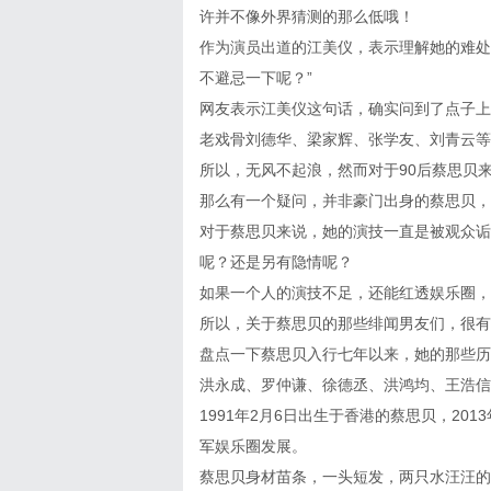
许并不像外界猜测的那么低哦！
作为演员出道的江美仪，表示理解她的难处
不避忌一下呢？”
网友表示江美仪这句话，确实问到了点子上
老戏骨刘德华、梁家辉、张学友、刘青云等
所以，无风不起浪，然而对于90后蔡思贝
那么有一个疑问，并非豪门出身的蔡思贝，
对于蔡思贝来说，她的演技一直是被观众诟
呢？还是另有隐情呢？
如果一个人的演技不足，还能红透娱乐圈，
所以，关于蔡思贝的那些绯闻男友们，很有
盘点一下蔡思贝入行七年以来，她的那些历
洪永成、罗仲谦、徐德丞、洪鸿均、王浩信
1991年2月6日出生于香港的蔡思贝，20
军娱乐圈发展。
蔡思贝身材苗条，一头短发，两只水汪汪的