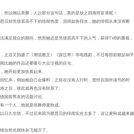
，所以物以类聚，人以群分这句话，真的是放之四海而皆准呢！
思贝却凭借居高不下的绯闻热度，混得如鱼得水，她的绯闻从来没有断
法满足观众的期待，然而她还是凭借居高不下的人气，获得TVB的重视，
，之后又拍摄了《潮流教主》《踩过界》等电视剧，不过每部剧都反响平
闻比她的作品还要吸引大众注视的目光。
，她开始更加执着起来。
回忆杀，例如她自己会爆料，之前在没有入行时，曾经在国外读书的时
港之后，彼此就再也没有联系了。
德国前男友的话题讨论。
有一个人，他就是排舞师麦秋成。
以日久生情，不过后来因为蔡思贝的绯闻实在太多了，这让麦秋成越来越
情自然也很快灰飞烟灭了。