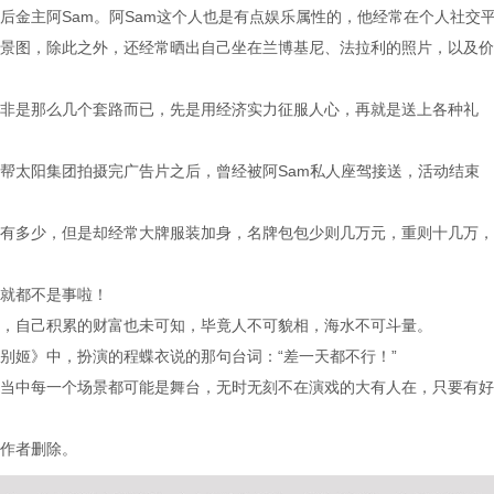
后金主阿Sam。阿Sam这个人也是有点娱乐属性的，他经常在个人社交
景图，除此之外，还经常晒出自己坐在兰博基尼、法拉利的照片，以及价
非是那么几个套路而已，先是用经济实力征服人心，再就是送上各种礼
帮太阳集团拍摄完广告片之后，曾经被阿Sam私人座驾接送，活动结束
有多少，但是却经常大牌服装加身，名牌包包少则几万元，重则十几万，
就都不是事啦！
，自己积累的财富也未可知，毕竟人不可貌相，海水不可斗量。
别姬》中，扮演的程蝶衣说的那句台词：“差一天都不行！”
当中每一个场景都可能是舞台，无时无刻不在演戏的大有人在，只要有好
作者删除。