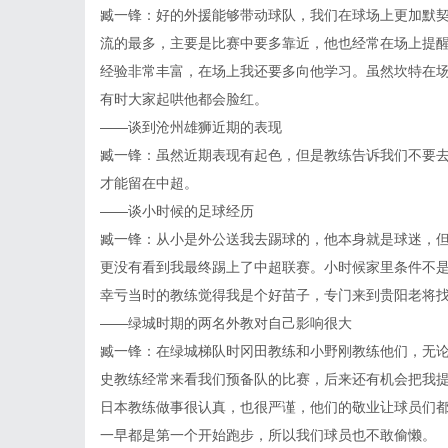
臧一锋：好的外援能够带动球队，我们在球场上更加默
流的最多，主要是比赛中要多靠近，他也经常在场上提
经验非常丰富，在场上我还要多向他学习。虽然坎特在
有时大家起哄他都会脸红。
——谈到沧州雄狮近期的表现
臧一锋：虽然近期表现有起色，但是教练告诉我们不要
才能留在中超。
——谈小时候的足球经历
臧一锋：从小是外公送我去踢球的，他本身就是球迷，
更没有看到我最终踢上了中超联赛。小时候家里条件不
幸亏当时的教练觉得我是个好苗子，专门来到贵阳老将
——绿城时期的两名外教对自己影响很大
臧一锋：在绿城梯队时冈田教练和小野刚教练他们，无
史教练经常来看我们预备队的比赛，后来还有机会把我
日本教练做事很认真，也很严谨，他们的敬业让球员们
一早都是第一个开始跑步，所以我们球员也不敢偷懒。