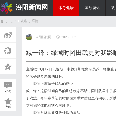
汾阳新闻网
体育健康
国际资讯
教
门户
资讯
详情
房产家居
汾阳新闻网
2023-01-21
首
›
›
›
臧一锋：绿城时冈田武史对我影
直播吧10月12日讯近期，中超沧州雄狮球员臧一锋接
的感受以及未来的目标。
——谈到上演帽子戏法的感受
臧一锋：这段时间自己的训练状态不错，同时队里来了
评论
页
子戏法。今年赛季初的时候因为手术后腿里有钢板，所
赛对我的体能和状态有影响。
收藏
——谈到对球队新引进外援的看法